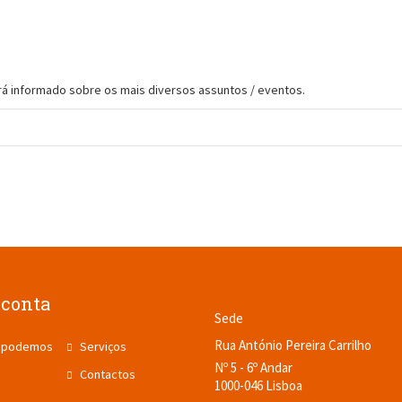
Será informado sobre os mais diversos assuntos / eventos.
iconta
Sede
Rua António Pereira Carrilho
 podemos
Serviços
Nº 5 - 6º Andar
Contactos
1000-046 Lisboa