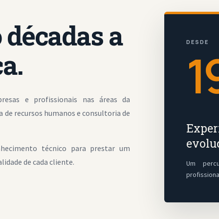
 décadas a
DESDE
1
a.
sas e profissionais nas áreas da
va de recursos humanos e consultoria de
Exper
evolu
nhecimento técnico para prestar um
lidade de cada cliente.
Um percu
profission