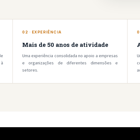
02 · EXPERIÊNCIA
0
Mais de 50 anos de atividade
A
de
Uma experiência consolidada no apoio a empresas
U
 à
e organizações de diferentes dimensões e
c
setores.
a