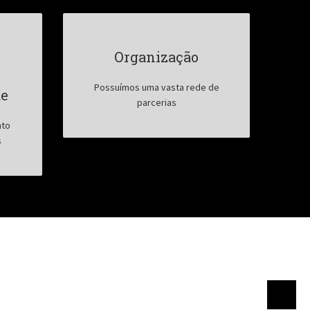
Organização
Possuímos uma vasta rede de
de
parcerias
nto
s